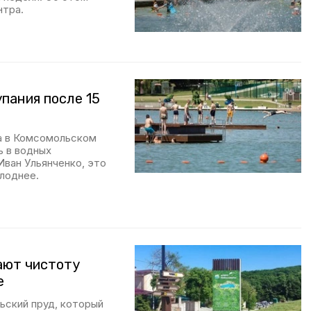
нтра.
пания после 15
да в Комсомольском
ь в водных
Иван Ульянченко, это
олоднее.
ают чистоту
е
ьский пруд, который