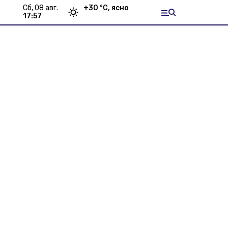
сб, 08 авг.
+
30
°С,
ясно
17:57