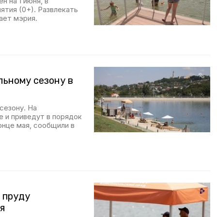
н на 1 июня, в
ятия (0+). Развлекать
ает мэрия.
льному сезону в
сезону. На
 и приведут в порядок
онце мая, сообщили в
 пруду
я