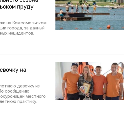
ьском пруду
вели на Комсомольском
ии города, за данный
ных инцидентов.
евочку на
летнюю девочку из
 По сообщению
вокурсницей местного
 летнюю практику.