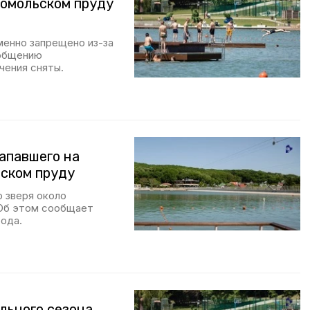
сомольском пруду
менно запрещено из-за
ообщению
чения сняты.
апавшего на
ьском пруду
о зверя около
 Об этом сообщает
ода.
льного сезона