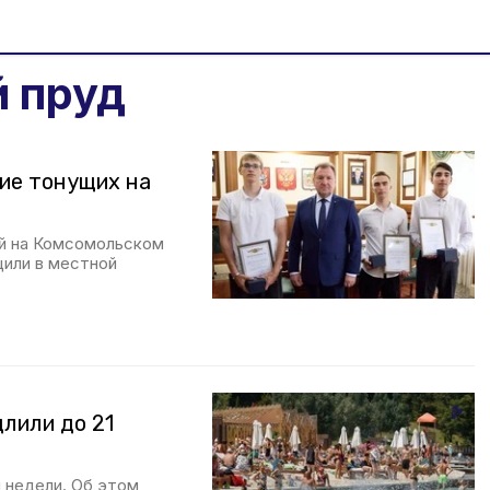
 пруд
ние тонущих на
ей на Комсомольском
щили в местной
лили до 21
и недели. Об этом