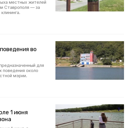
дыха местных жителей
ии Ставрополя — за
 клининга.
поведения во
предназначенный для
х поведения около
стной мэрии.
оле 1 июня
зона