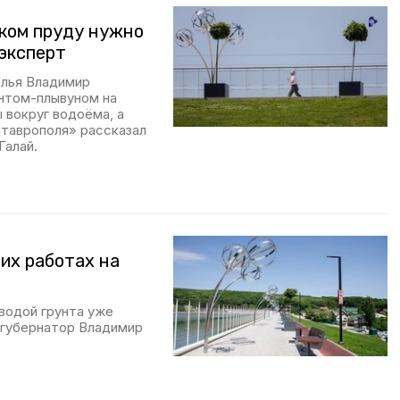
ком пруду нужно
 эксперт
олья Владимир
унтом-плывуном на
 вокруг водоёма, а
Ставрополя» рассказал
Галай.
их работах на
водой грунта уже
 губернатор Владимир