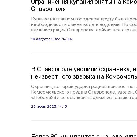
Ограничения купания сняты на Ком
Ставрополя
Купание на главном городском пруду было вре
необходимости смены воды в водоёме. По с
администрации Ставрополя, сейчас все ограни
18 августа 2023, 13:45
В Ставрополе уволили охранника, н
неизвестного зверька на Комсомол
Охранник, который ударил рацией неизвестног
Комсомольского пруда в Ставрополе, уволен.
«Победа26» со ссылкой на администрацию гор
25 июля 2023, 14:13
Более 80 инцидентов с начала купа