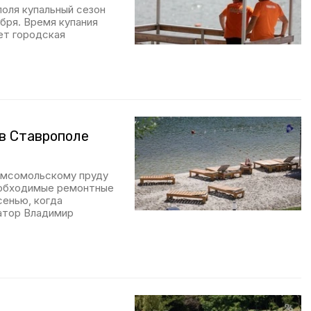
оля купальный сезон
бря. Время купания
ет городская
в Ставрополе
омсомольскому пруду
еобходимые ремонтные
енью, когда
натор Владимир