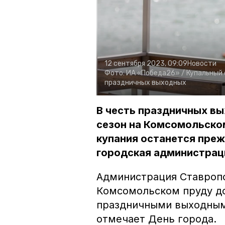
12 сентября 2023, 09:09
Новости
Фото:
ИА «Победа26» /
Купальный 
праздничных выходных
В честь праздничных в
сезон на Комсомольском
купания останется преж
городская администрац
Администрация Ставропо
Комсомольском пруду до
праздничными выходными
отмечает День города.