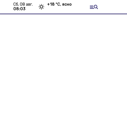
сб, 08 авг.
+
18
°С,
ясно
08:03