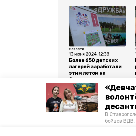
Новости
13 июня 2024, 12:38
Более 650 детских
лагерей заработали
этим летом на
Ставрополье
«Девча
волонт
Все новости
десант
В Ставропол
ставропольский край
ставр
бойцов ВДВ.
спецопераци
«Победе26»,
Авторы:
Елизавета Боброва