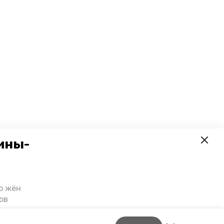
ины-
о жён
ов
казали
т масштабную