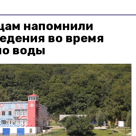
цам напомнили
едения во время
ло воды