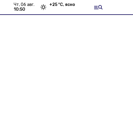
чт, 06 авг.
+
25
°С,
ясно
10:50