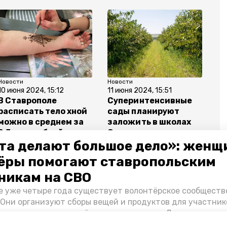
Новости
Новости
10 июня 2024, 15:12
11 июня 2024, 15:51
В Ставрополе
Суперинтенсивные
расписать тело хной
сады планируют
можно в среднем за
заложить в школах
2,5 тыс. рублей
Ставрополья
та делают большое дело»: женщ
ёры помогают ставропольским
никам на СВО
е уже четыре года существует волонтёрское сообществ
ополь
комсомольский пруд
мэр ульянченко
 Они организуют сборы вещей и продуктов для участник
и и лично отвозят всё это на передовую. Девушки расс
 как создавали добровольческий клуб и зачем проводя