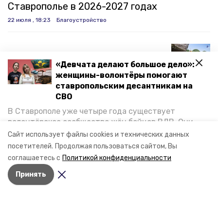
Ставрополье в 2026-2027 годах
22 июля , 18:23
Благоустройство
Три участка федеральной
«Девчата делают большое дело»:
трассы ремонтируют на
женщины-волонтёры помогают
Ставрополье
ставропольским десантникам на
22 июля , 17:30
Благоустройство
СВО
В Ставрополе уже четыре года существует
волонтёрское сообщество жён бойцов ВДВ. Они
Северный обход Ставрополя
организуют сборы вещей и продуктов для
Сайт использует файлы cookies и технических данных
реконструируют с помощью
участников спецоперации и лично отвозят всё это
посетителей.
Продолжая пользоваться сайтом, Вы
на передовую. Девушки рассказали «Победе26», как
концессии
соглашаетесь с
Политикой конфиденциальности
создавали добровольческий клуб и зачем проводят
22 июля , 13:05
Экономика
Принять
масштабную акцию к 9 Мая.
Гарантийный фонд Ставрополья