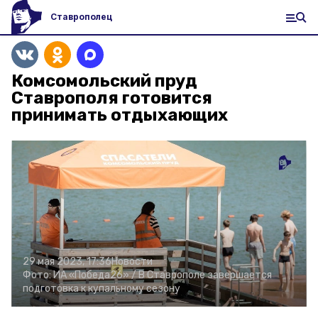
Ставрополец
Комсомольский пруд
Ставрополя готовится
принимать отдыхающих
29 мая 2023, 17:36
Новости
Фото:
ИА «Победа26» /
В Ставрополе завершается
подготовка к купальному сезону