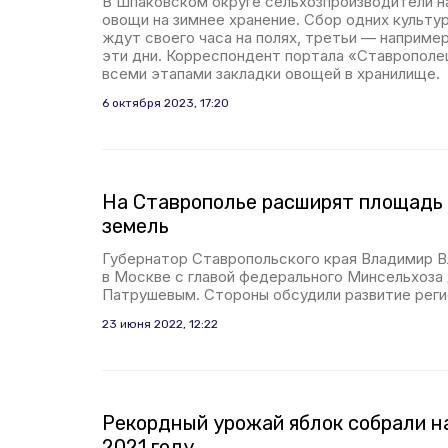
В Шпаковском округе сельхозпроизводители н
овощи на зимнее хранение. Сбор одних культу
ждут своего часа на полях, третьи — например
эти дни. Корреспондент портала «Ставрополе
всеми этапами закладки овощей в хранилище.
6 октября 2023, 17:20
На Ставрополье расширят площадь
земель
Губернатор Ставропольского края Владимир 
в Москве с главой федерального Минсельхоз
Патрушевым. Стороны обсудили развитие реги
23 июня 2022, 12:22
Рекордный урожай яблок собрали н
2021 году