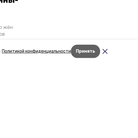
ины-
о жён
ов
казали
т масштабную
с
Политикой конфиденциальности
Принять