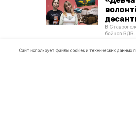
«Девча
волонт
десант
В Ставропол
бойцов ВДВ.
спецопераци
«Победе26»,
Сайт использует файлы cookies и технических данных 
акцию к 9 Ма
Разделы
О комп
Новости
Докуме
Статьи
Контакт
© 2021 — 2025 сетевое издание «
16+
Главный редактор Тимченко М.П.
+7 (86-52) 33-51-05