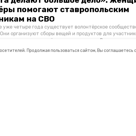
та делают большое дело»: женщ
ёры помогают ставропольским
никам на СВО
е уже четыре года существует волонтёрское сообществ
 Они организуют сборы вещей и продуктов для участник
и и лично отвозят всё это на передовую. Девушки расс
 как создавали добровольческий клуб и зачем проводя
посетителей.
Продолжая пользоваться сайтом, Вы соглашаетесь 
я.
ании
Мы в соцсетях
нты
ная информация
Ставрополец»