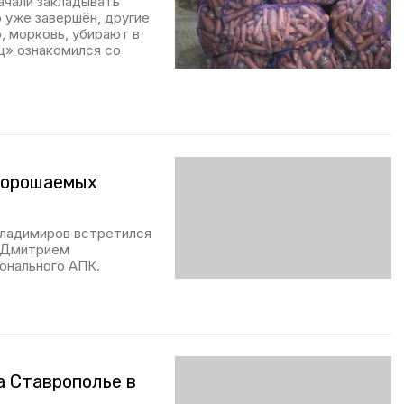
ачали закладывать
р уже завершён, другие
, морковь, убирают в
ц» ознакомился со
 орошаемых
Владимиров встретился
а Дмитрием
онального АПК.
а Ставрополье в