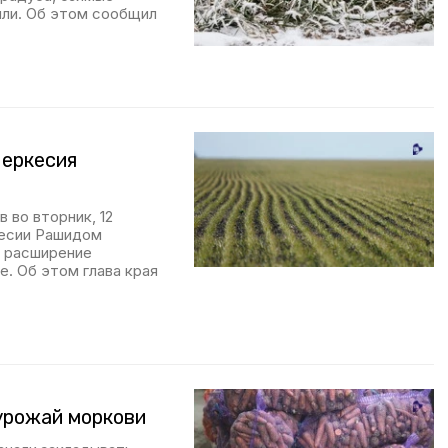
яли. Об этом сообщил
Черкесия
 во вторник, 12
кесии Рашидом
и расширение
. Об этом глава края
урожай моркови