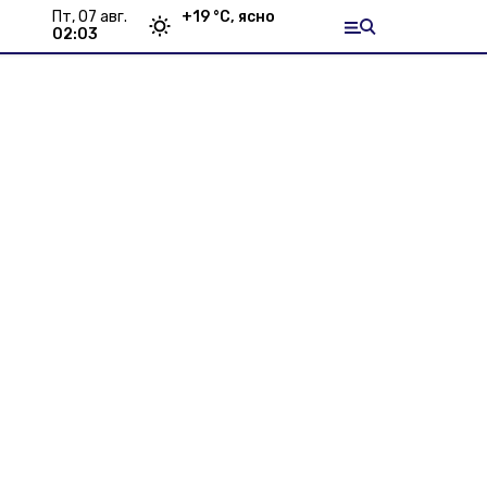
пт, 07 авг.
+
19
°С,
ясно
02:03