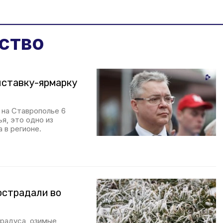
ство
ыставку-ярмарку
 на Ставрополье 6
я, это одно из
 в регионе.
острадали во
градуса, озимые