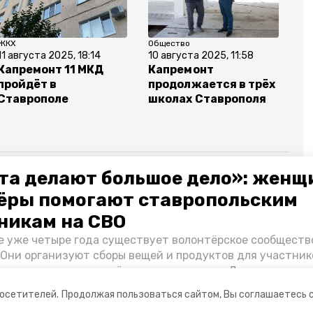
ЖКХ
Общество
Об
11 августа 2025, 18:14
10 августа 2025, 11:58
26
Капремонт 11 МКД
Капремонт
Е
пройдёт в
продолжается в трёх
с
Ставрополе
школах Ставрополя
г
в
С
та делают большое дело»: женщ
ёры помогают ставропольским
объект культурного наследия
никам на СВО
е уже четыре года существует волонтёрское сообществ
 ск
губернатор ск
 Они организуют сборы вещей и продуктов для участник
и и лично отвозят всё это на передовую. Девушки расс
 как создавали добровольческий клуб и зачем проводя
посетителей.
Продолжая пользоваться сайтом, Вы соглашаетесь 
я.