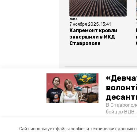
ЖКХ
7 ноября 2025, 15:41
Капремонт кровли
завершили в МКД
Ставрополя
Все новости
«Девча
волонт
ставрополь
капремонт
десант
В Ставропол
фонд капремонта ск
минжкх
бойцов ВДВ.
спецопераци
«Победе26»,
Авторы:
Анастасия Колмыкова
Сайт использует файлы cookies и технических данных 
акцию к 9 Ма