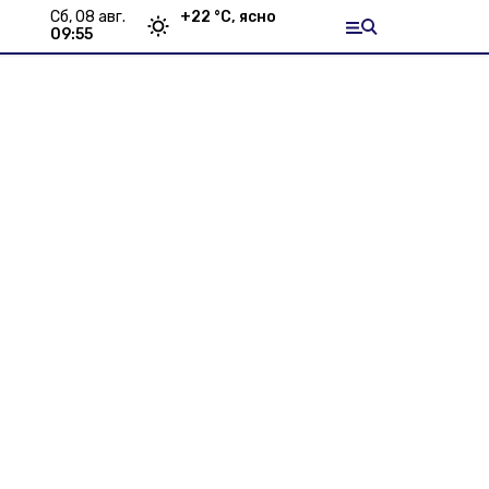
сб, 08 авг.
+
22
°С,
ясно
09:55