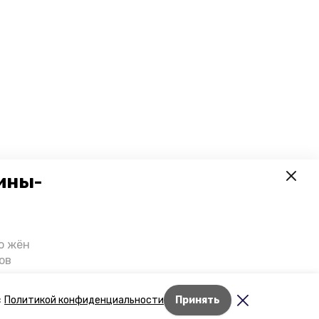
щество
 января , 16:47
щё шесть поручений
 прямых линий
убернатора
ыполнили на
таврополье
ины-
о жён
ов
казали
т масштабную
Лента новостей
с
Политикой конфиденциальности
Принять