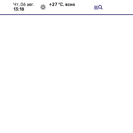
чт, 06 авг.
+
27
°С,
ясно
13:18