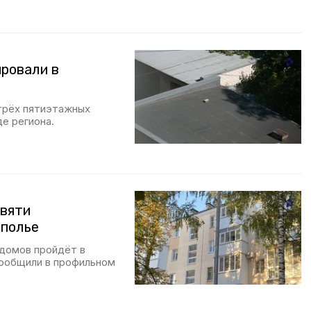
ровали в
трёх пятиэтажных
е региона.
евяти
ополье
домов пройдёт в
сообщили в профильном