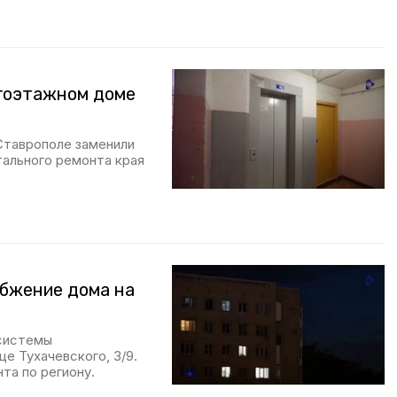
огоэтажном доме
Ставрополе заменили
ального ремонта края
абжение дома на
 системы
е Тухачевского, 3/9.
а по региону.