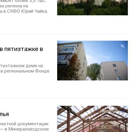
емонт более 3,5 тыс.
а региона на
та в СКФО Юрий Чайка.
в пятиэтажке в
ятиэтажном доме на
 в региональном Фонде
лья
роектной документации
х — в Минераловодском