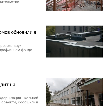
вительстве.
омов обновили в
кровель двух
 профильном фонде
одит на
одернизация школьной
4 объекта, сообщили в