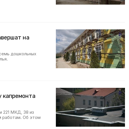
авершат на
осемь дошкольных
лья.
у капремонта
 221 МКД, 38 из
м работам. Об этом