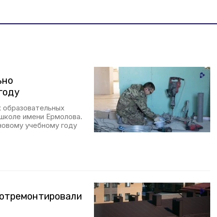
ьно
году
х образовательных
 школе имени Ермолова.
 новому учебному году
 отремонтировали