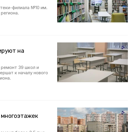
теки-филиала №10 им.
региона.
ируют на
 ремонт 39 школ и
ершат к началу нового
иона.
. многоэтажек