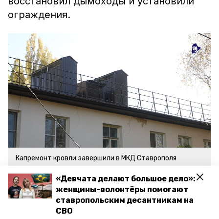
восстановил дымоходы и установили
ограждения.
Капремонт кровли завершили в МКД Ставрополя
Фото: Дмитрий Ахмадуллин / ИА «Победа26»
«Девчата делают большое дело»:
женщины-волонтёры помогают
Как передаёт
«Победа26»
, новая крыша
ставропольским десантникам на
прослужит не менее 40 лет.
СВО