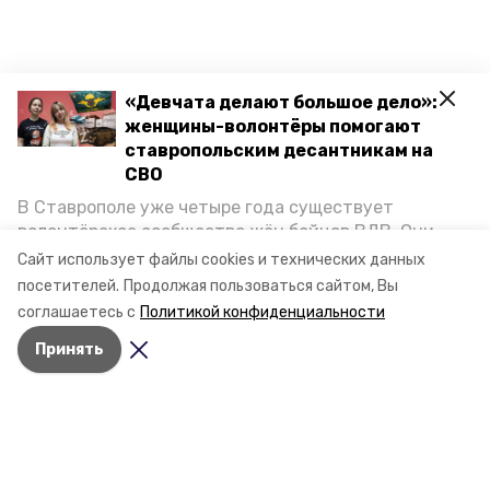
«Девчата делают большое дело»:
женщины-волонтёры помогают
ставропольским десантникам на
СВО
В Ставрополе уже четыре года существует
волонтёрское сообщество жён бойцов ВДВ. Они
организуют сборы вещей и продуктов для
Сайт использует файлы cookies и технических данных
участников спецоперации и лично отвозят всё это
посетителей.
Продолжая пользоваться сайтом, Вы
на передовую. Девушки рассказали «Победе26», как
соглашаетесь с
Политикой конфиденциальности
создавали добровольческий клуб и зачем проводят
Принять
масштабную акцию к 9 Мая.
Разделы
Новости