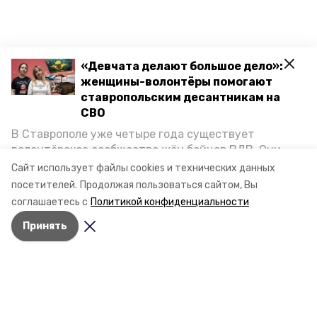
«Девчата делают большое дело»:
женщины-волонтёры помогают
ставропольским десантникам на
СВО
В Ставрополе уже четыре года существует
волонтёрское сообщество жён бойцов ВДВ. Они
организуют сборы вещей и продуктов для
Сайт использует файлы cookies и технических данных
участников спецоперации и лично отвозят всё это
посетителей.
Продолжая пользоваться сайтом, Вы
на передовую. Девушки рассказали «Победе26», как
соглашаетесь с
Политикой конфиденциальности
создавали добровольческий клуб и зачем проводят
Принять
масштабную акцию к 9 Мая.
Разделы
Новости