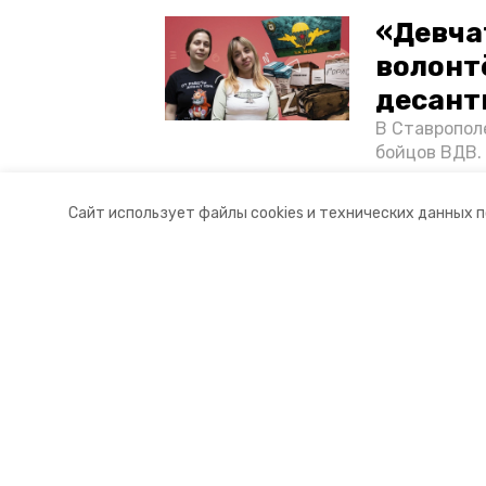
«Девча
волонт
десант
В Ставропол
бойцов ВДВ.
спецопераци
«Победе26»,
Сайт использует файлы cookies и технических данных 
акцию к 9 Ма
Разделы
О комп
Новости
Докуме
Статьи
Контакт
© 2021 — 2025 сетевое издание «
16+