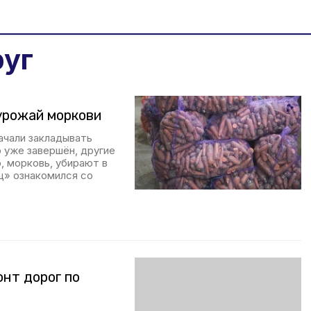
руг
урожай моркови
ачали закладывать
р уже завершён, другие
, морковь, убирают в
ц» ознакомился со
нт дорог по