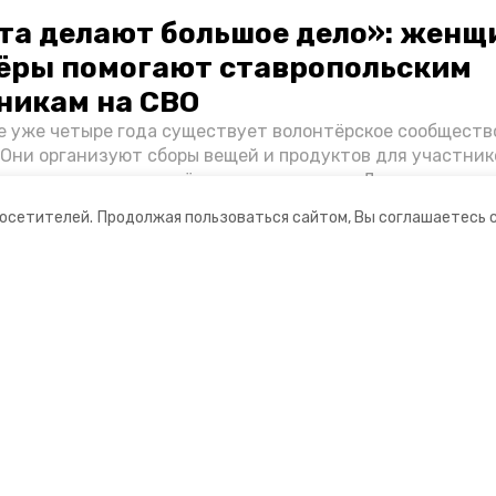
та делают большое дело»: женщ
ёры помогают ставропольским
никам на СВО
е уже четыре года существует волонтёрское сообществ
 Они организуют сборы вещей и продуктов для участник
и и лично отвозят всё это на передовую. Девушки расс
 как создавали добровольческий клуб и зачем проводя
посетителей.
Продолжая пользоваться сайтом, Вы соглашаетесь 
я.
ании
Мы в соцсетях
нты
ная информация
Ставрополец»