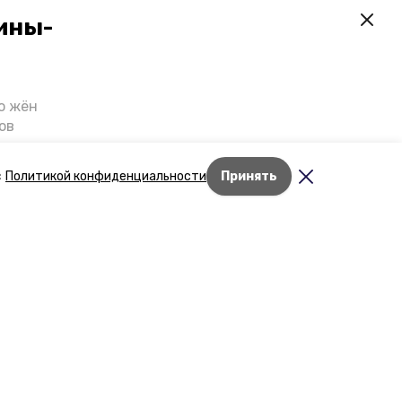
ины-
о жён
ов
казали
т масштабную
с
Политикой конфиденциальности
Принять