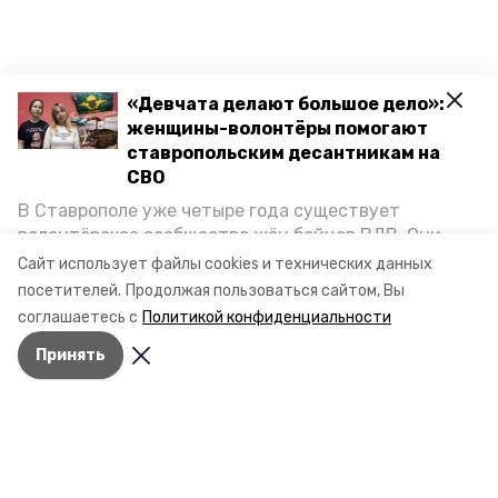
«Девчата делают большое дело»:
женщины-волонтёры помогают
ставропольским десантникам на
СВО
В Ставрополе уже четыре года существует
волонтёрское сообщество жён бойцов ВДВ. Они
организуют сборы вещей и продуктов для
Сайт использует файлы cookies и технических данных
участников спецоперации и лично отвозят всё это
посетителей.
Продолжая пользоваться сайтом, Вы
на передовую. Девушки рассказали «Победе26», как
соглашаетесь с
Политикой конфиденциальности
создавали добровольческий клуб и зачем проводят
Принять
масштабную акцию к 9 Мая.
Разделы
Новости