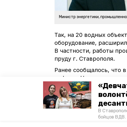
Министр энергетики, промышленно
Так, на 20 водных объе
оборудование, расширил
В частности, работы пр
пруду г. Ставрополя.
Ранее сообщалось, что 
цифры». На одном из них
«Девча
мошенниках.
волонт
ставропольский край
влади
десант
В Ставропол
минпром ск
бойцов ВДВ.
спецопераци