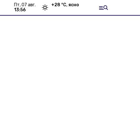
пт, 07 авг.
+
28
°С,
ясно
13:56