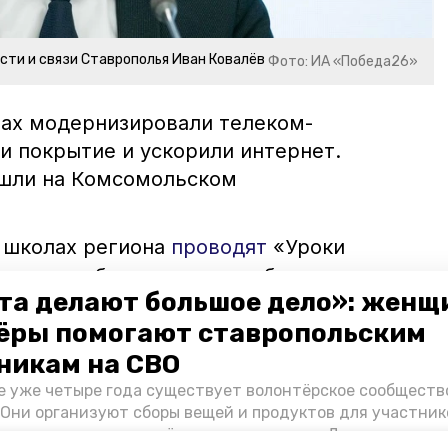
сти и связи Ставрополья Иван Ковалёв
Фото: ИА «Победа26»
ктах модернизировали телеком-
и покрытие и ускорили интернет.
ошли на Комсомольском
в школах региона
проводят
«Уроки
 ученики больше узнали об интернет-
та делают большое дело»: женщ
ёры помогают ставропольским
мир владимиров
мобильная связь
интернет
никам на СВО
е уже четыре года существует волонтёрское сообществ
 Они организуют сборы вещей и продуктов для участник
и и лично отвозят всё это на передовую. Девушки расс