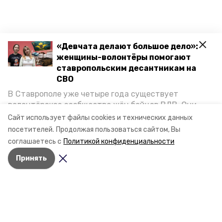
«Девчата делают большое дело»:
женщины-волонтёры помогают
ставропольским десантникам на
СВО
В Ставрополе уже четыре года существует
волонтёрское сообщество жён бойцов ВДВ. Они
организуют сборы вещей и продуктов для
Сайт использует файлы cookies и технических данных
участников спецоперации и лично отвозят всё это
посетителей.
Продолжая пользоваться сайтом, Вы
на передовую. Девушки рассказали «Победе26», как
соглашаетесь с
Политикой конфиденциальности
создавали добровольческий клуб и зачем проводят
Принять
масштабную акцию к 9 Мая.
Разделы
Новости