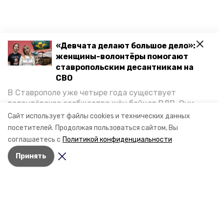
«Девчата делают большое дело»:
женщины-волонтёры помогают
ставропольским десантникам на
СВО
В Ставрополе уже четыре года существует
волонтёрское сообщество жён бойцов ВДВ. Они
организуют сборы вещей и продуктов для
Сайт использует файлы cookies и технических данных
участников спецоперации и лично отвозят всё это
посетителей.
Продолжая пользоваться сайтом, Вы
на передовую. Девушки рассказали «Победе26», как
соглашаетесь с
Политикой конфиденциальности
создавали добровольческий клуб и зачем проводят
Принять
масштабную акцию к 9 Мая.
Разделы
Новости