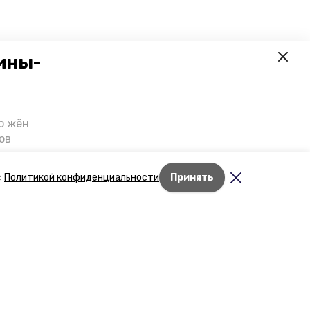
ины-
о жён
ов
казали
т масштабную
с
Политикой конфиденциальности
Принять