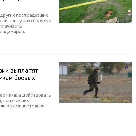
 других пострадавших
елей поступило порядка
плачивать
Владимиров.
рии выплатят
икам боевых
рае начала действовать
, получивших
или в администрации