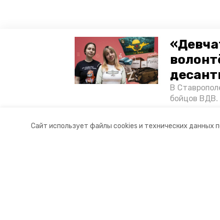
«Девча
волонт
десант
В Ставропол
бойцов ВДВ.
спецопераци
«Победе26»,
Сайт использует файлы cookies и технических данных 
акцию к 9 Ма
Разделы
О комп
Новости
Докуме
Статьи
Контакт
© 2021 — 2025 сетевое издание «