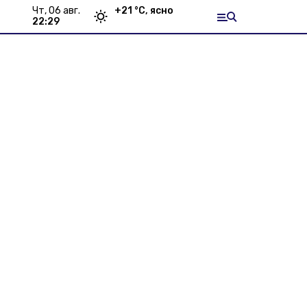
чт, 06 авг.
+
21
°С,
ясно
22:29