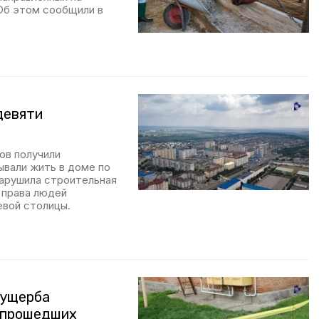
Об этом сообщили в
девяти
ов получили
ывали жить в доме по
нарушила строительная
ь права людей
евой столицы.
 ущерба
 прошедших