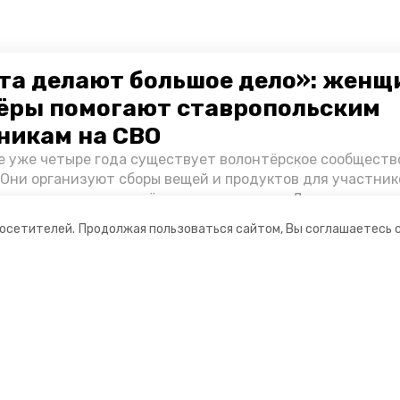
та делают большое дело»: женщ
ёры помогают ставропольским
никам на СВО
е уже четыре года существует волонтёрское сообществ
 Они организуют сборы вещей и продуктов для участник
и и лично отвозят всё это на передовую. Девушки расс
 как создавали добровольческий клуб и зачем проводя
посетителей.
Продолжая пользоваться сайтом, Вы соглашаетесь 
я.
ании
Мы в соцсетях
нты
ная информация
Ставрополец»