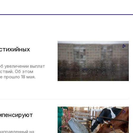
 стихийных
б увеличении выплат
ствий. Об этом
е прошло 18 мая.
мпенсируют
направленный на