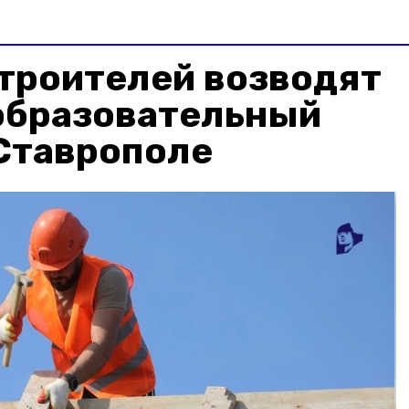
троителей возводят
образовательный
 Ставрополе