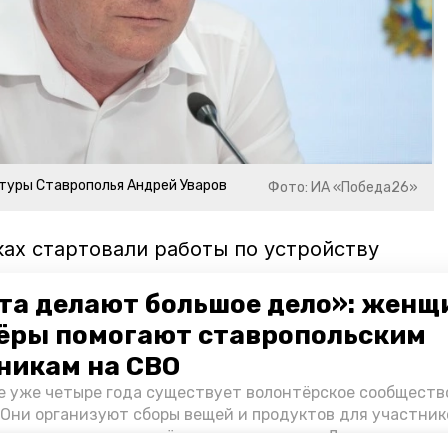
туры Ставрополья Андрей Уваров
Фото: ИА «Победа26»
ках стартовали работы по устройству
площадь нового комплекса
достигнет
та делают большое дело»: женщ
ёры помогают ставропольским
мир владимиров
строительство
никам на СВО
е уже четыре года существует волонтёрское сообществ
зейный комплекс
минстрой ск
 Они организуют сборы вещей и продуктов для участник
и и лично отвозят всё это на передовую. Девушки расс