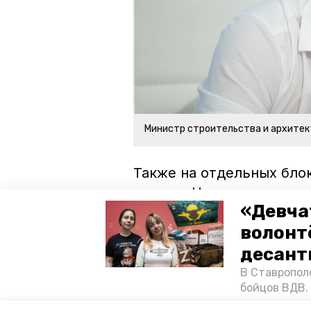
Министр строительства и архитек
Также на отдельных бло
кровли. Напомним, что 
«Девча
85 тыс. кв. м.
волонт
ставропольский край
влади
десант
В Ставропол
культурно-образовательный и му
бойцов ВДВ.
спецопераци