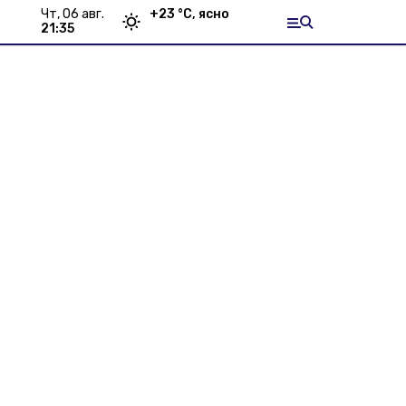
чт, 06 авг.
+
23
°С,
ясно
21:35