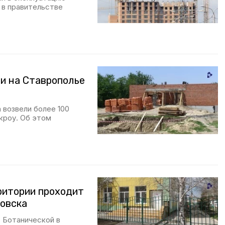
 в правительстве
и на Ставрополье
 возвели более 100
кроу. Об этом
ритории проходит
овска
. Ботанической в