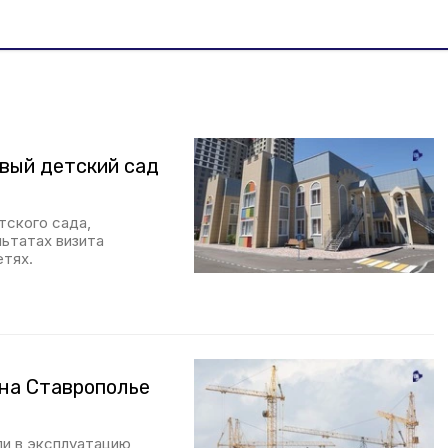
вый детский сад
тского сада,
льтатах визита
етях.
 на Ставрополье
ли в эксплуатацию