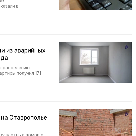
ре
казали в
ли из аварийных
ода
о расселению
артиры получил 171
 на Ставрополье
тву частных домов с