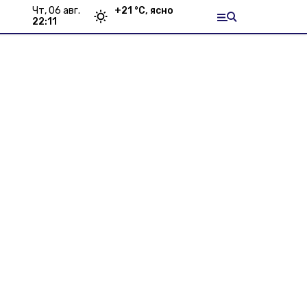
чт, 06 авг.
+
21
°С,
ясно
22:11