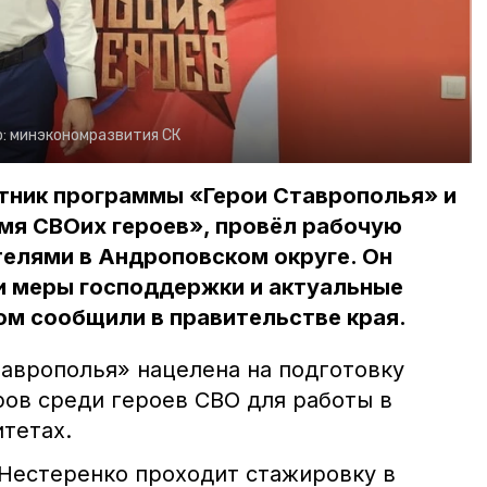
о:
минэкономразвития СК
стник программы «Герои Ставрополья» и
мя СВОих героев», провёл рабочую
телями в Андроповском округе. Он
и меры господдержки и актуальные
ом сообщили в правительстве края.
аврополья» нацелена на подготовку
ов среди героев СВО для работы в
тетах.
 Нестеренко проходит стажировку в