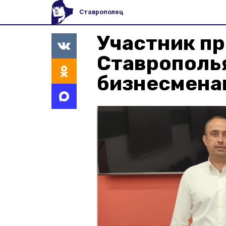
Ставрополец
Участник п
Ставрополья
бизнесмена