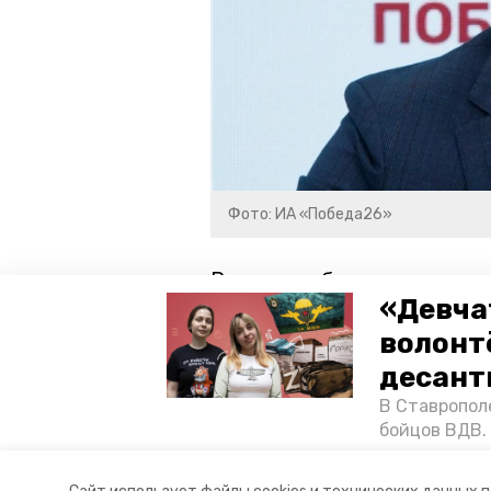
Фото: ИА «Победа26»
Ранее сообщалось, что 
«Девча
органическое аграрное 
волонт
ставропольский край
влади
десант
В Ставропол
производители
мнэк ск
бойцов ВДВ.
спецопераци
«Победе26»,
Авторы:
Анастасия Колмыкова