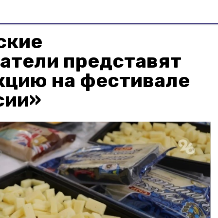
ские
атели представят
кцию на фестивале
сии»