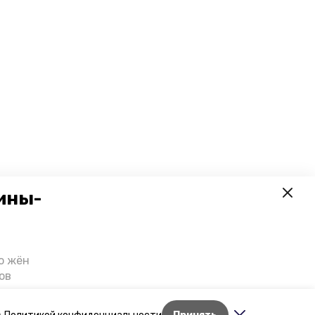
ины-
о жён
ов
казали
т масштабную