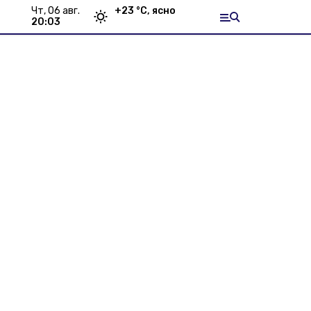
чт, 06 авг.
+
23
°С,
ясно
20:03