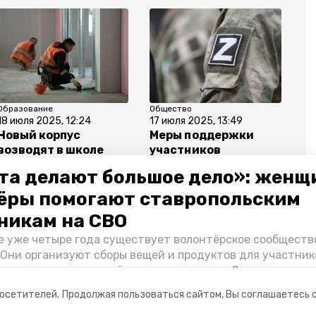
Образование
Общество
18 июля 2025, 12:24
17 июля 2025, 13:49
Новый корпус
Меры поддержки
возводят в школе
участников
№39 города
спецоперации
та делают большое дело»: женщ
Ставрополя
расширяют на
Ставрополье
ёры помогают ставропольским
никам на СВО
е уже четыре года существует волонтёрское сообществ
 Они организуют сборы вещей и продуктов для участник
и и лично отвозят всё это на передовую. Девушки расс
 как создавали добровольческий клуб и зачем проводя
посетителей.
Продолжая пользоваться сайтом, Вы соглашаетесь 
я.