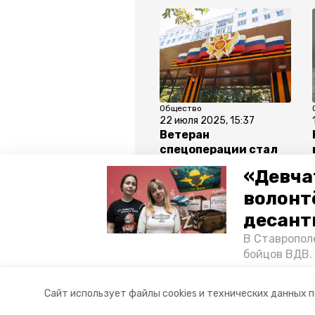
Общество
22 июля 2025, 15:37
Ветеран
спецоперации стал
наставником в
«Девча
проекте «Время
СВОих героев»
волонт
десант
Все новости
В Ставропол
бойцов ВДВ.
спецопераци
мемориал
ставрополь
«Победе26»,
Сайт использует файлы cookies и технических данных 
акцию к 9 Ма