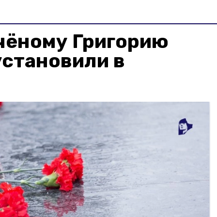
чёному Григорию
установили в