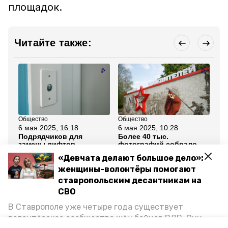
площадок.
Читайте также:
Общество
Общество
Об
6 мая 2025, 16:18
6 мая 2025, 10:28
6 
Подрядчиков для
Более 40 тыс.
Гл
замены лифтов
фотографий собрало
пе
определили в
панно «Поколения
от
«Девчата делают большое дело»:
Ставрополе
Победителей» в
Ставрополе
женщины-волонтёры помогают
ставропольским десантникам на
Все новости
СВО
В Ставрополе уже четыре года существует
волонтёрское сообщество жён бойцов ВДВ. Они
ставропольский край
владимир владимиров