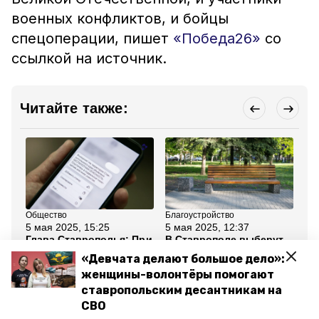
военных конфликтов, и бойцы
спецоперации, пишет
«Победа26»
со
ссылкой на источник.
Читайте также:
Общество
Благоустройство
Сп
5 мая 2025, 15:25
5 мая 2025, 12:37
4 
Глава Ставрополья: При
В Ставрополе выберут
Ат
беспилотной опасности
одну общественную
за
«Девчата делают большое дело»:
будем сокращать
территорию для
вс
мероприятия
благоустройства
со
женщины-волонтёры помогают
ставропольским десантникам на
Все новости
СВО