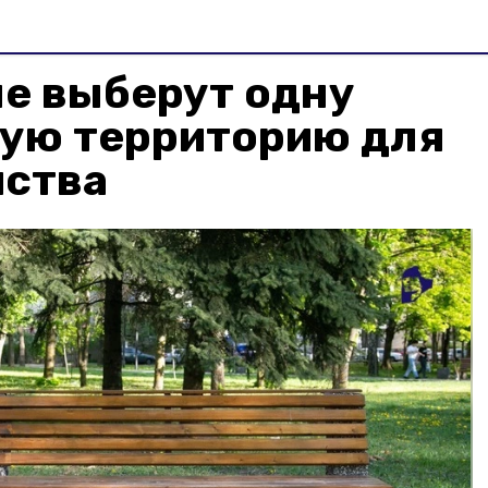
ле выберут одну
ую территорию для
йства