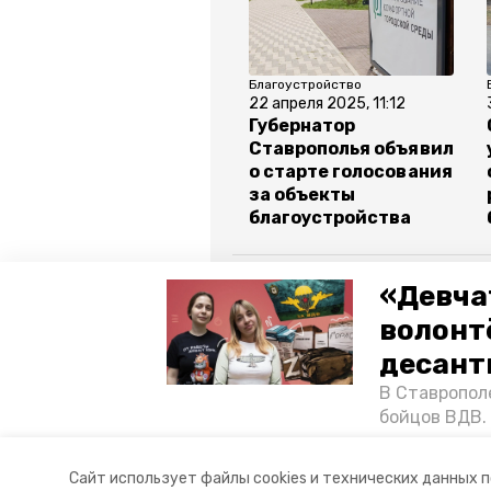
Благоустройство
22 апреля 2025, 11:12
Губернатор
Ставрополья объявил
о старте голосования
за объекты
благоустройства
Все новости
«Девча
волонт
ставропольский край
влади
десант
В Ставропол
голосование
миндор ск
бойцов ВДВ.
спецопераци
«Победе26»,
Авторы:
Анастасия Колмыкова
Сайт использует файлы cookies и технических данных 
акцию к 9 Ма