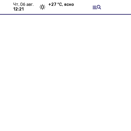
чт, 06 авг.
+
27
°С,
ясно
12:21