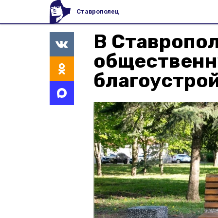
Ставрополец
В Ставропо
общественн
благоустро