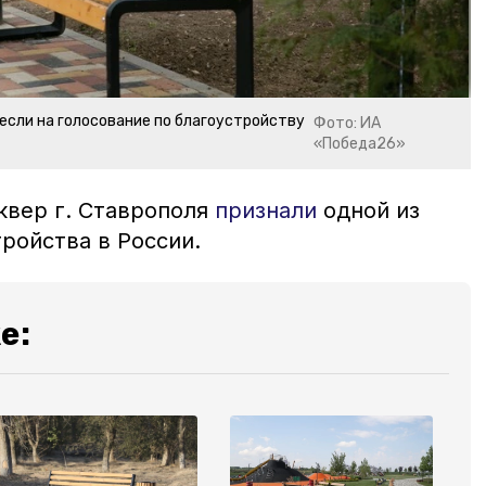
сли на голосование по благоустройству
Фото: ИА
«Победа26»
квер г. Ставрополя
признали
одной из
стройства в России.
е: