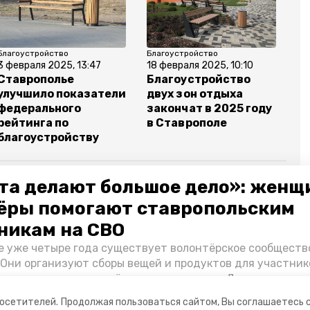
Благоустройство
Благоустройство
3 февраля 2025, 13:47
18 февраля 2025, 10:10
Ставрополье
Благоустройство
улучшило показатели
двух зон отдыха
федерального
закончат в 2025 году
рейтинга по
в Ставрополе
благоустройству
та делают большое дело»: женщ
ёры помогают ставропольским
мир владимиров
благоустройство
никам на СВО
е уже четыре года существует волонтёрское сообществ
 Они организуют сборы вещей и продуктов для участник
и и лично отвозят всё это на передовую. Девушки расс
 как создавали добровольческий клуб и зачем проводя
посетителей.
Продолжая пользоваться сайтом, Вы соглашаетесь 
я.