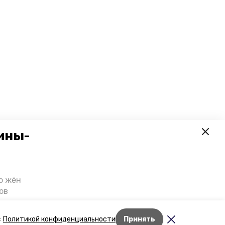
ины-
о жён
ов
казали
т масштабную
Лента новостей
с
Политикой конфиденциальности
Принять