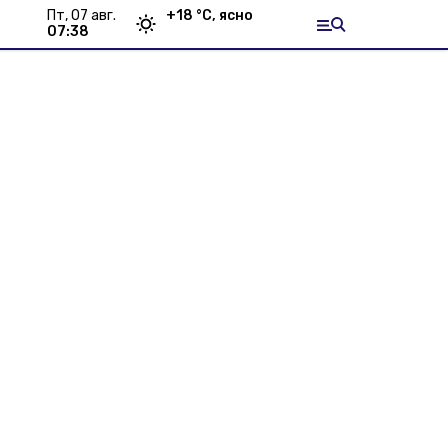
пт, 07 авг.
+
18
°С,
ясно
07:38