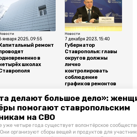
Новости
Новости
6 января 2025, 09:55
7 декабря 2023, 15:40
Капитальный ремонт
Губернатор
проводят
Ставрополья: главы
одновременно в
округов должны
четырёх школах
лично
Ставрополя
контролировать
соблюдение
графиков ремонтов
школ
та делают большое дело»: женщ
ёры помогают ставропольским
никам на СВО
е уже четыре года существует волонтёрское сообществ
т школ
 Они организуют сборы вещей и продуктов для участник