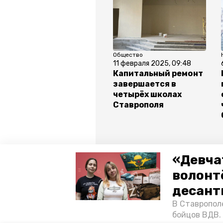
Общество
11 февраля 2025, 09:48
Капитальный ремонт
завершается в
четырёх школах
Ставрополя
«Девча
волонт
Все новости
десант
В Ставропол
ставропольский край
ремон
бойцов ВДВ.