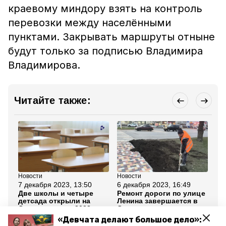
краевому миндору взять на контроль
перевозки между населёнными
пунктами. Закрывать маршруты отныне
будут только за подписью Владимира
Владимирова.
Читайте также:
Новости
Новости
Но
7 декабря 2023, 13:50
6 декабря 2023, 16:49
6 
Две школы и четыре
Ремонт дороги по улице
Гу
детсада открыли на
Ленина завершается в
Вл
Ставрополье в 2023
Ставрополе
Ст
году
по
«Девчата делают большое дело»:
те