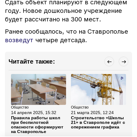
Сдать объект планируют в следующем
году. Новое дошкольное учреждение
будет рассчитано на 300 мест.
Ранее сообщалось, что на Ставрополье
возведут
четыре детсада.
Читайте также:
Общество
Общество
Бла
14 апреля 2025, 15:32
21 марта 2025, 12:24
22
Правила работы школ
Строительство «Школы
Гу
при беспилотной
21» в Ставрополе идёт с
Ст
опасности сформируют
опережением графика
ст
на Ставрополье
об
бл