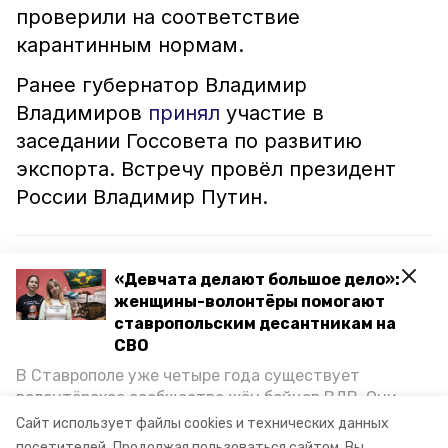
проверили на соответствие
карантинным нормам.
Ранее губернатор Владимир
Владимиров
принял
участие в
заседании Госсовета по развитию
экспорта. Встречу провёл президент
России Владимир Путин.
Читайте также:
«Девчата делают большое дело»:
Почти в два раза увеличился экспорт продукции
женщины-волонтёры помогают
со Ставрополья в Узбекистан
ставропольским десантникам на
СВО
Экспорт ставропольской продукции АПК
В Ставрополе уже четыре года существует
нарастили на 53%
волонтёрское сообщество жён бойцов ВДВ. Они
организуют сборы вещей и продуктов для
Сайт использует файлы cookies и технических данных
участников спецоперации и лично отвозят всё это
посетителей.
Продолжая пользоваться сайтом, Вы