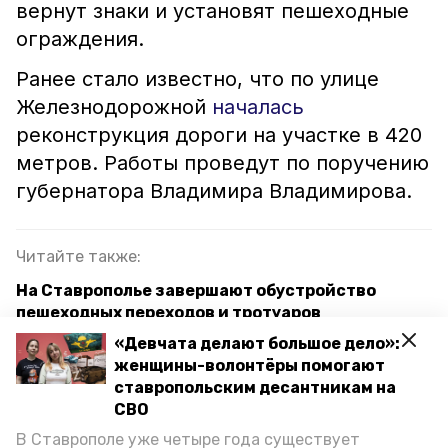
вернут знаки и установят пешеходные
ограждения.
Ранее стало известно, что по улице
Железнодорожной
началась
реконструкция дороги на участке в 420
метров. Работы проведут по поручению
губернатора Владимира Владимирова.
Читайте также:
На Ставрополье завершают обустройство
пешеходных переходов и тротуаров
«Девчата делают большое дело»:
Ремонт тротуаров на участке улицы Ленина в
женщины-волонтёры помогают
Ставрополе выполнили наполовину
ставропольским десантникам на
СВО
В Ставрополе восстановили Монастырский
тупик, пострадавший от обильных ливней
В Ставрополе уже четыре года существует