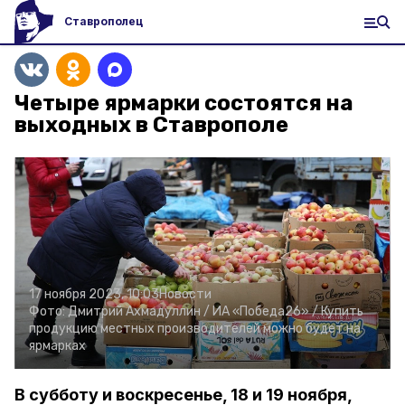
Ставрополец
Четыре ярмарки состоятся на
выходных в Ставрополе
17 ноября 2023, 10:03
Новости
Фото:
Дмитрий Ахмадуллин /
ИА «Победа26» /
Купить
продукцию местных производителей можно будет на
ярмарках
В субботу и воскресенье, 18 и 19 ноября,