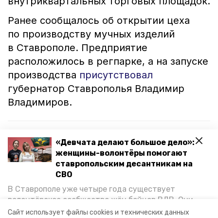
внутриквартальных торговых площадок.
Ранее сообщалось об открытии цеха
по производству мучных изделий
в Ставрополе. Предприятие
расположилось в регпарке, а на запуске
производства
присутствовал
губернатор Ставрополья Владимир
Владимиров.
Читайте также:
«Девчата делают большое дело»:
Дворы в Ставрополе и Пятигорске приведут в
женщины-волонтёры помогают
порядок по поручению губернатора
ставропольским десантникам на
СВО
Несанкционированные точки торговли
В Ставрополе уже четыре года существует
демонтируют в Ставрополе
волонтёрское сообщество жён бойцов ВДВ. Они
организуют сборы вещей и продуктов для
Сайт использует файлы cookies и технических данных