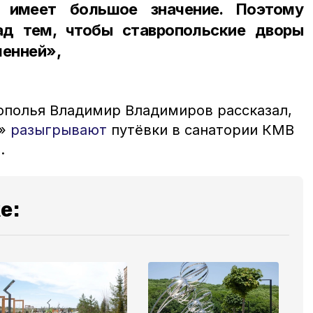
имеет большое значение. Поэтому
ад тем, чтобы ставропольские дворы
менней»,
ополья Владимир Владимиров рассказал,
я»
разыгрывают
путёвки в санатории КМВ
.
е: