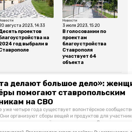
Новости
Новости
20 августа 2023, 14:33
3 июля 2023, 15:20
Десять проектов
В голосовании по
благоустройства на
проектам
2024 год выбрали в
благоустройства
Ставрополе
Ставрополя
участвует 64
объекта
та делают большое дело»: женщ
ёры помогают ставропольским
ополь
дворы
благоустройство
никам на СВО
е уже четыре года существует волонтёрское сообществ
 Они организуют сборы вещей и продуктов для участник
и и лично отвозят всё это на передовую. Девушки расс
 как создавали добровольческий клуб и зачем проводя