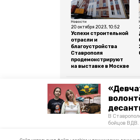
Новости
20 октября 2023, 10:52
Успехи строительной
отрасли и
благоустройства
Ставрополя
продемонстрируют
на выставке в Москве
Все новости
«Девча
волонт
ставропольский край
ставр
десант
В Ставропол
губернатор владимир владимиров
бойцов ВДВ.
спецопераци
«Победе26»,
Авторы:
Виктория Ветер