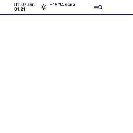
пт, 07 авг.
+
19
°С,
ясно
01:22