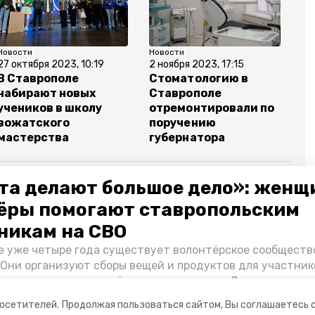
Новости
Новости
27 октября 2023, 10:19
2 ноября 2023, 17:15
В Ставрополе
Стоматологию в
набирают новых
Ставрополе
учеников в школу
отремонтировали по
вожатского
поручению
мастерства
губернатора
та делают большое дело»: женщ
ёры помогают ставропольским
ополь
школа
строительство
никам на СВО
е уже четыре года существует волонтёрское сообществ
минобр ск
 Они организуют сборы вещей и продуктов для участник
и и лично отвозят всё это на передовую. Девушки расс
 как создавали добровольческий клуб и зачем проводя
посетителей.
Продолжая пользоваться сайтом, Вы соглашаетесь 
я.