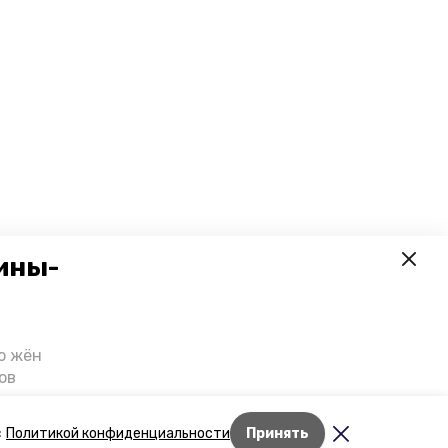
ины-
о жён
ов
казали
т масштабную
Лента новостей
с
Политикой конфиденциальности
Принять