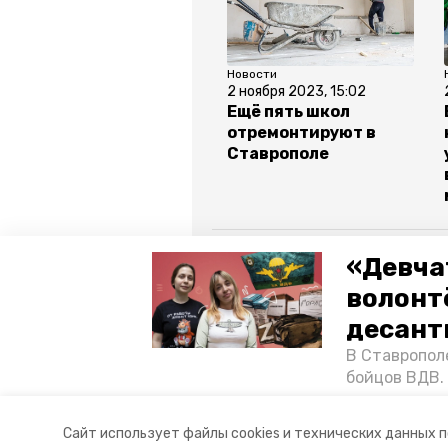
Новости
2 ноября 2023, 15:02
Ещё пять школ
отремонтируют в
Ставрополе
Все новости
«Девча
волонт
ставропольский край
ставр
десант
В Ставропол
нацпроект
образование
бойцов ВДВ.
спецопераци
«Победе26»,
Авторы:
Анастасия Колмыкова
Сайт использует файлы cookies и технических данных 
акцию к 9 Ма