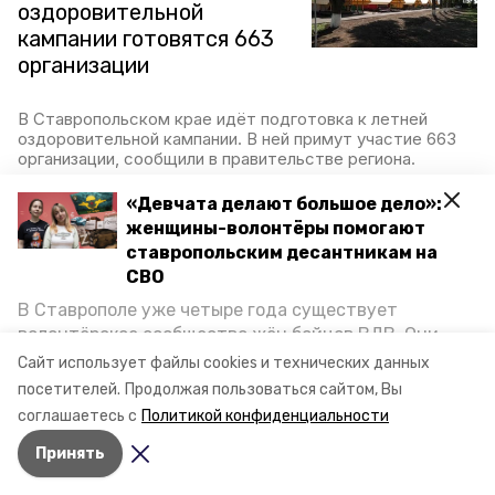
оздоровительной
кампании готовятся 663
организации
В Ставропольском крае идёт подготовка к летней
оздоровительной кампании. В ней примут участие 663
организации, сообщили в правительстве региона.
21 мая 2025, 12:19
«Девчата делают большое дело»:
женщины-волонтёры помогают
ставропольским десантникам на
СВО
Капремонт проходит в 31
В Ставрополе уже четыре года существует
ставропольской школе
волонтёрское сообщество жён бойцов ВДВ. Они
организуют сборы вещей и продуктов для
Сайт использует файлы cookies и технических данных
В Ставропольском крае проходит модернизация школ и
участников спецоперации и лично отвозят всё это
посетителей.
Продолжая пользоваться сайтом, Вы
детских садов. Подробнее о проектах отрасли
на передовую. Девушки рассказали «Победе26», как
рассказали в правительстве региона.
соглашаетесь с
Политикой конфиденциальности
создавали добровольческий клуб и зачем проводят
15 мая 2025, 17:29
Принять
масштабную акцию к 9 Мая.