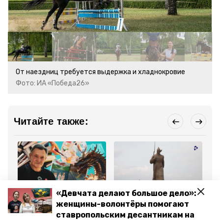
От наездниц требуется выдержка и хладнокровие
Фото: ИА «Победа26»
Читайте также:
«Девчата делают большое дело»:
Статьи
Новости
Но
женщины-волонтёры помогают
25 июня 2024, 17:12
12 августа 2024, 17:15
10
Рассказы и сказки: в
Ставропольцы могут
Бо
ставропольским десантникам на
ставропольском
проверить
ре