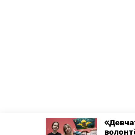
«Девча
волонт