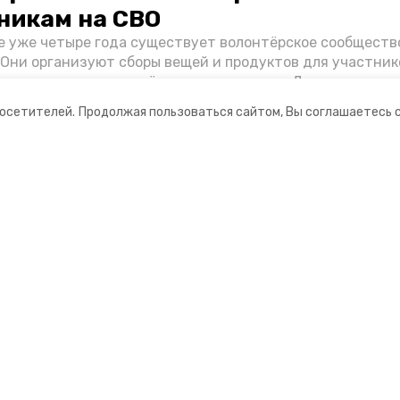
никам на СВО
е уже четыре года существует волонтёрское сообществ
 Они организуют сборы вещей и продуктов для участник
и и лично отвозят всё это на передовую. Девушки расс
 как создавали добровольческий клуб и зачем проводя
посетителей.
Продолжая пользоваться сайтом, Вы соглашаетесь 
я.
ании
Мы в соцсетях
нты
ная информация
Ставрополец»