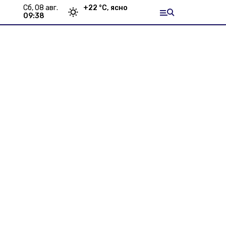
сб, 08 авг.
+
22
°С,
ясно
09:38