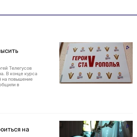
высить
гей Телегусов
а. В конце курса
й на повышение
общили в
оиться на
е