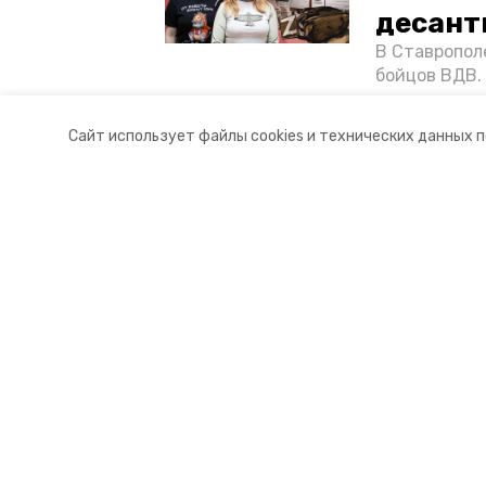
десант
В Ставропол
бойцов ВДВ.
спецопераци
«Победе26»,
Сайт использует файлы cookies и технических данных 
акцию к 9 Ма
Разделы
О комп
Новости
Докуме
Статьи
Контакт
© 2021 — 2025 сетевое издание «
16+
Главный редактор Тимченко М.П.
+7 (86-52) 33-51-05
info@skia26.ru