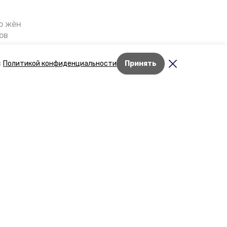
о жён
ов
казали
т масштабную
с
Политикой конфиденциальности
Принять