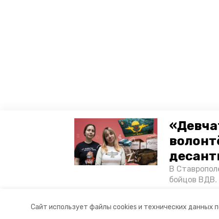
«Девча
волонт
десант
В Ставропол
бойцов ВДВ.
спецопераци
«Победе26»,
Сайт использует файлы cookies и технических данных 
акцию к 9 Ма