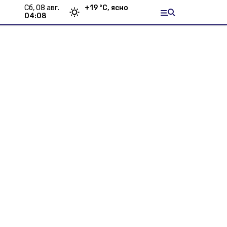
сб, 08 авг.
+
19
°С,
ясно
04:08