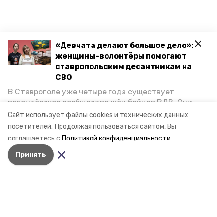
«Девчата делают большое дело»:
женщины-волонтёры помогают
ставропольским десантникам на
СВО
В Ставрополе уже четыре года существует
волонтёрское сообщество жён бойцов ВДВ. Они
организуют сборы вещей и продуктов для
Сайт использует файлы cookies и технических данных
участников спецоперации и лично отвозят всё это
посетителей.
Продолжая пользоваться сайтом, Вы
на передовую. Девушки рассказали «Победе26», как
соглашаетесь с
Политикой конфиденциальности
создавали добровольческий клуб и зачем проводят
Принять
масштабную акцию к 9 Мая.
Разделы
Новости