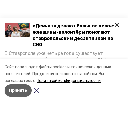
«Девчата делают большое дело»:
женщины-волонтёры помогают
ставропольским десантникам на
СВО
В Ставрополе уже четыре года существует
волонтёрское сообщество жён бойцов ВДВ. Они
организуют сборы вещей и продуктов для
Сайт использует файлы cookies и технических данных
участников спецоперации и лично отвозят всё это
посетителей.
Продолжая пользоваться сайтом, Вы
на передовую. Девушки рассказали «Победе26», как
соглашаетесь с
Политикой конфиденциальности
создавали добровольческий клуб и зачем проводят
Принять
масштабную акцию к 9 Мая.
Разделы
Новости
Статьи