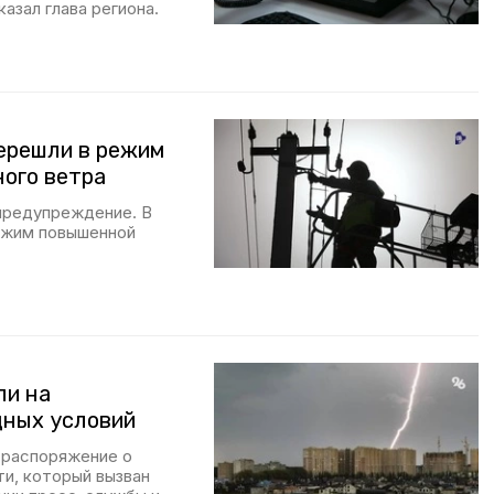
азал глава региона.
ерешли в режим
ного ветра
предупреждение. В
ежим повышенной
ли на
дных условий
 распоряжение о
и, который вызван