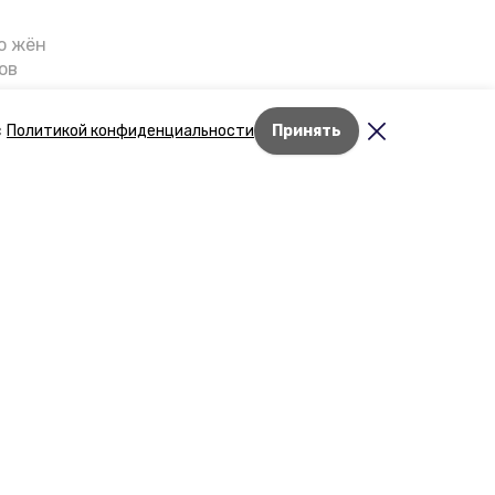
о жён
ов
казали
т масштабную
с
Политикой конфиденциальности
Принять