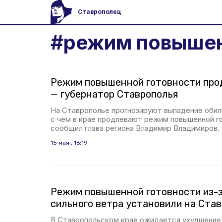
Ставрополец
#
режим повышен
Режим повышенной готовности прод
— губернатор Ставрополья
На Ставрополье прогнозируют выпадение обиль
с чем в крае продлевают режим повышенной го
сообщил глава региона Владимир Владимиров.
15 мая , 16:19
Режим повышенной готовности из-з
сильного ветра установили на Ста
В Ставропольском крае ожидается ухудшение 