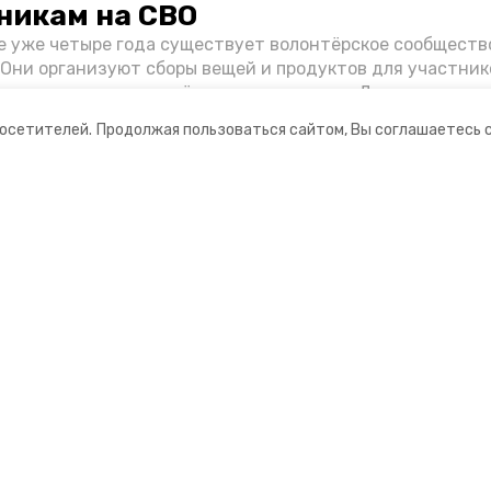
никам на СВО
е уже четыре года существует волонтёрское сообществ
 Они организуют сборы вещей и продуктов для участник
и и лично отвозят всё это на передовую. Девушки расс
 как создавали добровольческий клуб и зачем проводя
посетителей.
Продолжая пользоваться сайтом, Вы соглашаетесь 
я.
ании
Мы в соцсетях
нты
ная информация
Ставрополец»
ионное агентство»