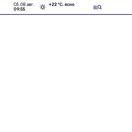
сб, 08 авг.
+
22
°С,
ясно
09:55