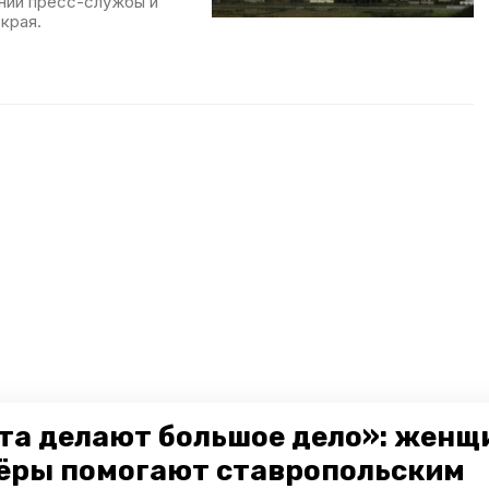
ении пресс-службы и
края.
та делают большое дело»: женщ
ёры помогают ставропольским