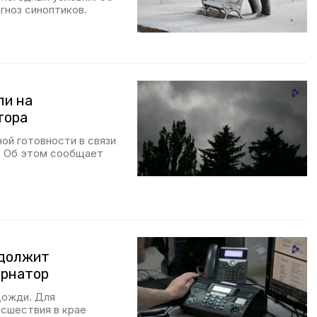
гноз синоптиков.
ли на
тора
ой готовности в связи
. Об этом сообщает
одолжит
ернатор
дожди. Для
исшествия в крае