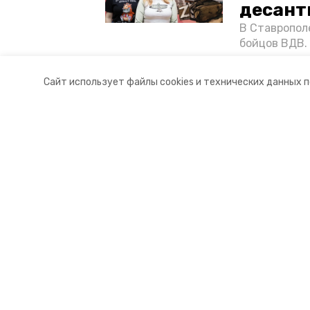
десант
В Ставропол
бойцов ВДВ.
спецопераци
«Победе26»,
Сайт использует файлы cookies и технических данных 
акцию к 9 Ма
Разделы
О комп
Новости
Докуме
Статьи
Контакт
© 2021 — 2025 сетевое издание «
16+
Главный редактор Тимченко М.П.
+7 (86-52) 33-51-05
info@skia26.ru
Учредитель ГАУ СК «Ставропольское краевое информац