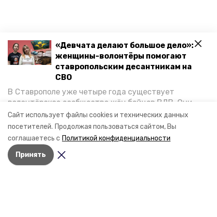
«Девчата делают большое дело»:
женщины-волонтёры помогают
ставропольским десантникам на
СВО
В Ставрополе уже четыре года существует
волонтёрское сообщество жён бойцов ВДВ. Они
организуют сборы вещей и продуктов для
Сайт использует файлы cookies и технических данных
участников спецоперации и лично отвозят всё это
посетителей.
Продолжая пользоваться сайтом, Вы
на передовую. Девушки рассказали «Победе26», как
соглашаетесь с
Политикой конфиденциальности
создавали добровольческий клуб и зачем проводят
Принять
масштабную акцию к 9 Мая.
Разделы
Новости