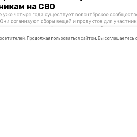
никам на СВО
е уже четыре года существует волонтёрское сообществ
 Они организуют сборы вещей и продуктов для участник
и и лично отвозят всё это на передовую. Девушки расс
 как создавали добровольческий клуб и зачем проводя
посетителей.
Продолжая пользоваться сайтом, Вы соглашаетесь 
я.
ании
Мы в соцсетях
нты
ная информация
Ставрополец»