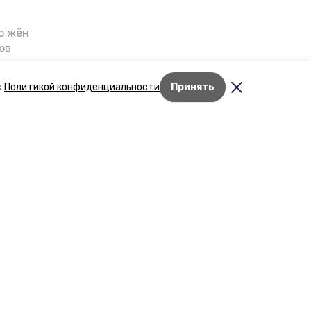
о жён
ов
казали
т масштабную
с
Политикой конфиденциальности
Принять