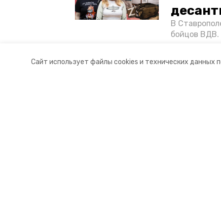
десант
В Ставропол
бойцов ВДВ.
спецопераци
«Победе26»,
Сайт использует файлы cookies и технических данных 
акцию к 9 Ма
Разделы
О комп
Новости
Докуме
Статьи
Контакт
© 2021 — 2025 сетевое издание «
16+
Главный редактор Тимченко М.П.
+7 (86-52) 33-51-05
info@skia26.ru