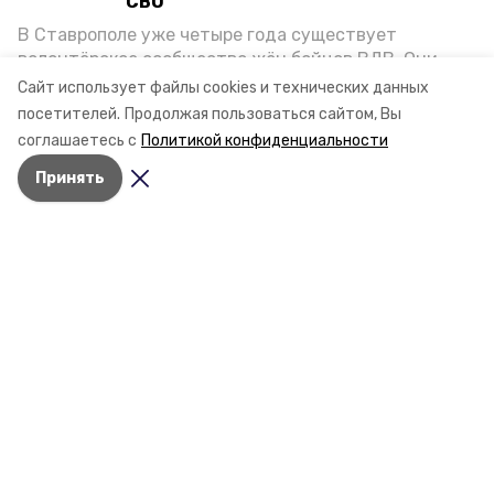
СВО
В Ставрополе уже четыре года существует
волонтёрское сообщество жён бойцов ВДВ. Они
организуют сборы вещей и продуктов для
Сайт использует файлы cookies и технических данных
участников спецоперации и лично отвозят всё это
посетителей.
Продолжая пользоваться сайтом, Вы
на передовую. Девушки рассказали «Победе26», как
соглашаетесь с
Политикой конфиденциальности
создавали добровольческий клуб и зачем проводят
Принять
масштабную акцию к 9 Мая.
Разделы
Новости
Статьи
О компании
Документы
Контактная информация
Мы в соцсетях