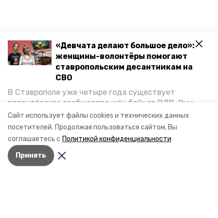
«Девчата делают большое дело»:
женщины-волонтёры помогают
ставропольским десантникам на
СВО
В Ставрополе уже четыре года существует
волонтёрское сообщество жён бойцов ВДВ. Они
организуют сборы вещей и продуктов для
Сайт использует файлы cookies и технических данных
участников спецоперации и лично отвозят всё это
посетителей.
Продолжая пользоваться сайтом, Вы
на передовую. Девушки рассказали «Победе26», как
соглашаетесь с
Политикой конфиденциальности
создавали добровольческий клуб и зачем проводят
Принять
масштабную акцию к 9 Мая.
Разделы
Новости