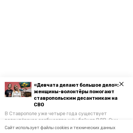
«Девчата делают большое дело»:
женщины-волонтёры помогают
ставропольским десантникам на
СВО
В Ставрополе уже четыре года существует
волонтёрское сообщество жён бойцов ВДВ. Они
организуют сборы вещей и продуктов для
Сайт использует файлы cookies и технических данных