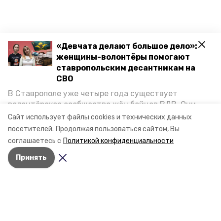
«Девчата делают большое дело»:
женщины-волонтёры помогают
ставропольским десантникам на
СВО
В Ставрополе уже четыре года существует
волонтёрское сообщество жён бойцов ВДВ. Они
организуют сборы вещей и продуктов для
Сайт использует файлы cookies и технических данных
участников спецоперации и лично отвозят всё это
посетителей.
Продолжая пользоваться сайтом, Вы
на передовую. Девушки рассказали «Победе26», как
соглашаетесь с
Политикой конфиденциальности
создавали добровольческий клуб и зачем проводят
Принять
масштабную акцию к 9 Мая.
Разделы
Новости