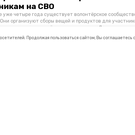
никам на СВО
е уже четыре года существует волонтёрское сообществ
 Они организуют сборы вещей и продуктов для участник
и и лично отвозят всё это на передовую. Девушки расс
 как создавали добровольческий клуб и зачем проводя
посетителей.
Продолжая пользоваться сайтом, Вы соглашаетесь 
я.
ании
Мы в соцсетях
нты
ная информация
Ставрополец»