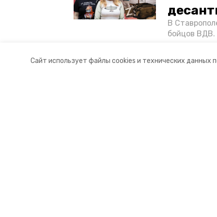
десант
В Ставропол
бойцов ВДВ.
спецопераци
«Победе26»,
Сайт использует файлы cookies и технических данных 
акцию к 9 Ма
Разделы
О комп
Новости
Докуме
Статьи
Контакт
© 2021 — 2025 сетевое издание «
16+
Главный редактор Тимченко М.П.
+7 (86-52) 33-51-05
info@skia26.ru