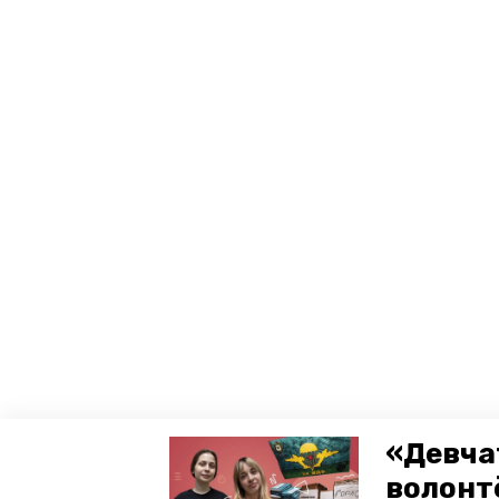
«Девча
волонт