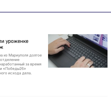
ли уроженке
аж
на из Мариуполя долгое
 отделение
наработанный за время
ии «Победы26»
ого исхода дела.