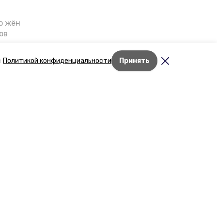
о жён
ов
казали
т масштабную
с
Политикой конфиденциальности
Принять