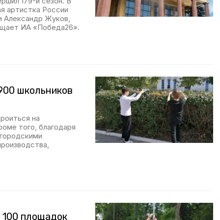
ршил 179-й сезон. В
я артистка России
и Александр Жуков,
бщает ИА «Победа26».
900 школьников
троиться на
роме того, благодаря
 городскими
производства,
о 100 площадок