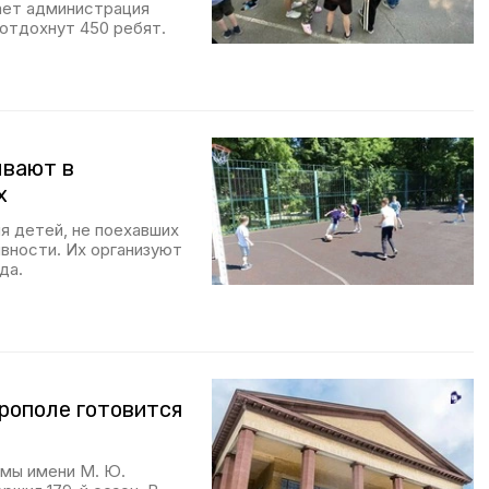
щает администрация
 отдохнут 450 ребят.
ывают в
х
я детей, не поехавших
ивности. Их организуют
да.
рополе готовится
мы имени М. Ю.