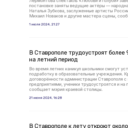
Лермонтова спектакль «Любови и голуби» заве
постановке заняты ведущие актёры — народна
Наталья Зубкова, заслуженные артисты Росси
Михаил Новаков и другие мастера сцены, соо
1 июля 2024, 21:27
В Ставрополе трудоустроят более 
на летний период
Во время летних каникул школьники смогут ус
подработку в образовательные учреждения. К
договорённости администрации Ставрополя с
предприятиями, ученики трудоустроятся и на 
сообщает мэрия краевой столицы.
21 июня 2024, 16:28
В Ставрополе к лету откроют окол