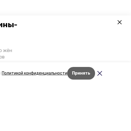
ины-
о жён
ов
казали
т масштабную
с
Политикой конфиденциальности
Принять