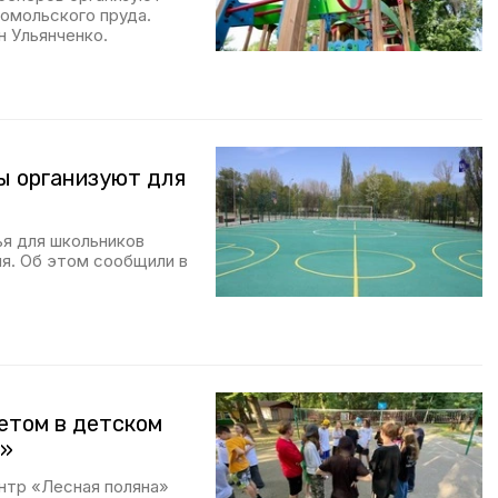
сомольского пруда.
н Ульянченко.
ы организуют для
ья для школьников
ия. Об этом сообщили в
етом в детском
а»
нтр «Лесная поляна»