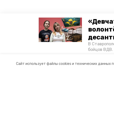
«Девча
волонт
десант
В Ставропол
бойцов ВДВ.
спецопераци
«Победе26»,
Сайт использует файлы cookies и технических данных 
акцию к 9 Ма
Разделы
О комп
Новости
Докуме
Статьи
Контакт
© 2021 — 2025 сетевое издание «
16+
Главный редактор Тимченко М.П.