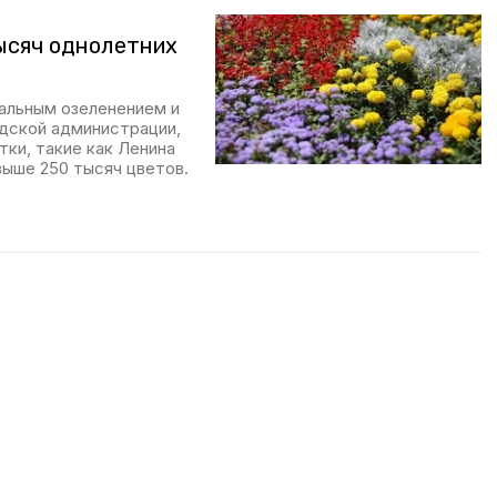
ысяч однолетних
альным озеленением и
дской администрации,
ки, такие как Ленина
выше 250 тысяч цветов.