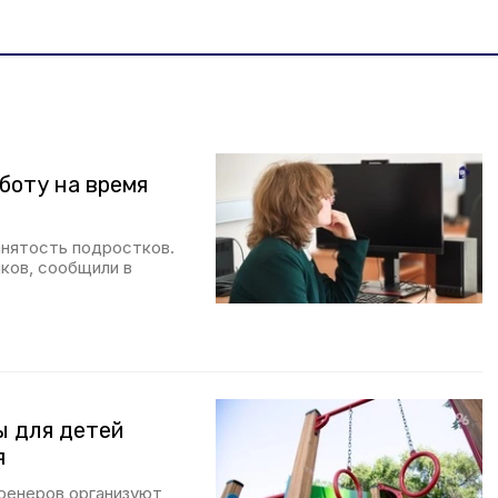
аботу на время
анятость подростков.
иков, сообщили в
ы для детей
я
тренеров организуют