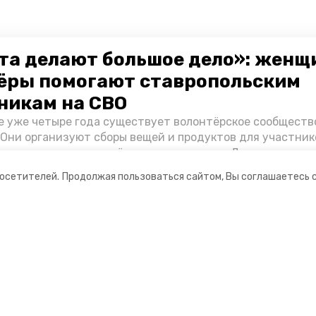
та делают большое дело»: женщ
ёры помогают ставропольским
никам на СВО
е уже четыре года существует волонтёрское сообществ
 Они организуют сборы вещей и продуктов для участник
и и лично отвозят всё это на передовую. Девушки расс
 как создавали добровольческий клуб и зачем проводя
посетителей.
Продолжая пользоваться сайтом, Вы соглашаетесь 
я.
ании
Мы в соцсетях
нты
ная информация
Ставрополец»