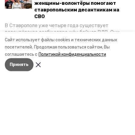
женщины-волонтёры помогают
ставропольским десантникам на
СВО
В Ставрополе уже четыре года существует
волонтёрское сообщество жён бойцов ВДВ. Они
организуют сборы вещей и продуктов для
Сайт использует файлы cookies и технических данных
участников спецоперации и лично отвозят всё это
посетителей.
Продолжая пользоваться сайтом, Вы
на передовую. Девушки рассказали «Победе26», как
соглашаетесь с
Политикой конфиденциальности
создавали добровольческий клуб и зачем проводят
Принять
масштабную акцию к 9 Мая.
Разделы
Новости
Статьи
О компании
Документы
Контактная информация