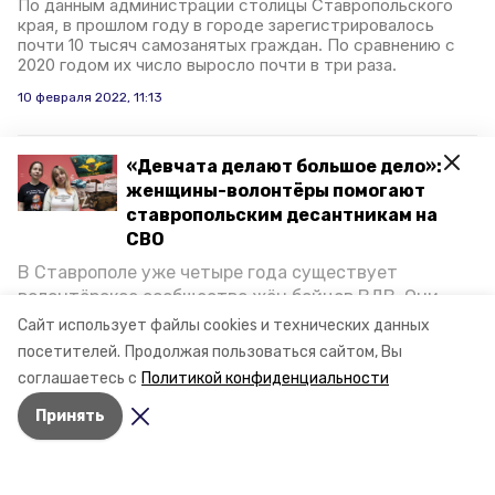
По данным администрации столицы Ставропольского
края, в прошлом году в городе зарегистрировалось
почти 10 тысяч самозанятых граждан. По сравнению с
2020 годом их число выросло почти в три раза.
10 февраля 2022, 11:13
«Девчата делают большое дело»:
Юные футболисты из
женщины-волонтёры помогают
ставропольским десантникам на
Ставрополя выиграли
СВО
«Кубок Казани»
В Ставрополе уже четыре года существует
волонтёрское сообщество жён бойцов ВДВ. Они
Всероссийский турнир проходил в столице Татарстана
с 4 по 7 февраля. Лучшими по итогу нескольких матчей
организуют сборы вещей и продуктов для
Сайт использует файлы cookies и технических данных
стали воспитанники ДФК «Вектор» из Ставропольского
участников спецоперации и лично отвозят всё это
посетителей.
Продолжая пользоваться сайтом, Вы
края.
на передовую. Девушки рассказали «Победе26», как
соглашаетесь с
Политикой конфиденциальности
создавали добровольческий клуб и зачем проводят
9 февраля 2022, 10:54
Принять
масштабную акцию к 9 Мая.
В Ставрополе